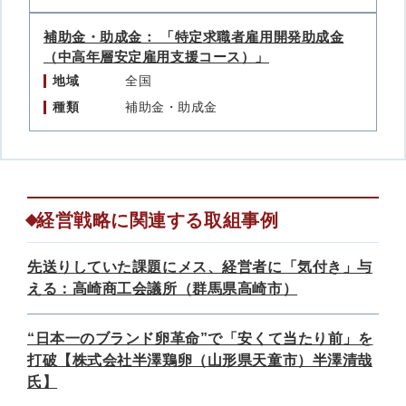
補助金・助成金： 「特定求職者雇用開発助成金
（中高年層安定雇用支援コース）」
地域
全国
種類
補助金・助成金
経営戦略に関連する取組事例
先送りしていた課題にメス、経営者に「気付き」与
える：高崎商工会議所（群馬県高崎市）
“日本一のブランド卵革命”で「安くて当たり前」を
打破【株式会社半澤鶏卵（山形県天童市）半澤清哉
氏】