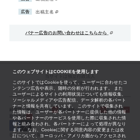
広告
出稿主名
バナー広告のお問い合わせはこちらから
このウェブサイトはCOOKIEを使用します
当サイトは独立行政法人
このサイトではCookieを使って、ユーザーに合わせたコ
中小企業基盤整備機構が運営しています
ンテンツ広告や表示、随時の分析が行われます。 また
ユーザーによるサイトの利用状況についても情報収集、
ソーシャルメディアや広告配信、データ解析の各パート
ナーと情報を共有しています。 このサイトで収集され
経営課題解決メニュー
支援情報ヘッドライン
起業支援
た情報は、ユーザーが各パートナーに提供した他の情報
取組事例
や各パートナーのサービスを使用した際に収集された情
報と組み合わされ、各パートナーによって処理が異なり
ます。 なお、Cookieに関する同意内容の変更または改
役立つリンク集
サイトマップ
サイト利用条件
訂について、ヨーロッパ・アメリカ圏からアクセスされ