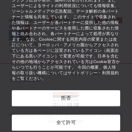
ンテンツ広告や表示、随時の分析が行われます。 また
ユーザーによるサイトの利用状況についても情報収集、
ソーシャルメディアや広告配信、データ解析の各パート
ナーと情報を共有しています。 このサイトで収集され
経営課題解決メニュー
支援情報ヘッドライン
起業支援
た情報は、ユーザーが各パートナーに提供した他の情報
取組事例
や各パートナーのサービスを使用した際に収集された情
報と組み合わされ、各パートナーによって処理が異なり
ます。 なお、Cookieに関する同意内容の変更または改
役立つリンク集
サイトマップ
サイト利用条件
訂について、ヨーロッパ・アメリカ圏からアクセスされ
ている方は各ページに設置されているアイコン（画面左
SNS公式アカウント一覧
ウェブアクセシビリティ
下にある黒いアイコン）で変更が可能です。日本を含む
その他の地域からアクセスされている方はCookie宣言か
らいつでも行うことが可能です。 今回の概要、個人情
サイトポリシー・利用規約
報の取り扱い機構についてはサイトポリシー・利用規約
個人情報保護
をご覧ください。
中小機構とは
拒否
©Organization for Small & Medium Enterprises and Regional
Innovation, JAPAN
全て許可