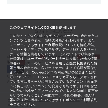
このウェブサイトはCOOKIEを使用します
当サイトは独立行政法人
このサイトではCookieを使って、ユーザーに合わせたコ
中小企業基盤整備機構が運営しています
ンテンツ広告や表示、随時の分析が行われます。 また
ユーザーによるサイトの利用状況についても情報収集、
ソーシャルメディアや広告配信、データ解析の各パート
ナーと情報を共有しています。 このサイトで収集され
経営課題解決メニュー
支援情報ヘッドライン
起業支援
た情報は、ユーザーが各パートナーに提供した他の情報
取組事例
や各パートナーのサービスを使用した際に収集された情
報と組み合わされ、各パートナーによって処理が異なり
ます。 なお、Cookieに関する同意内容の変更または改
役立つリンク集
サイトマップ
サイト利用条件
訂について、ヨーロッパ・アメリカ圏からアクセスされ
ている方は各ページに設置されているアイコン（画面左
SNS公式アカウント一覧
ウェブアクセシビリティ
下にある黒いアイコン）で変更が可能です。日本を含む
その他の地域からアクセスされている方はCookie宣言か
らいつでも行うことが可能です。 今回の概要、個人情
サイトポリシー・利用規約
報の取り扱い機構についてはサイトポリシー・利用規約
個人情報保護
をご覧ください。
中小機構とは