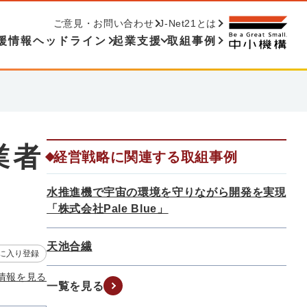
ご意見・お問い合わせ
J-Net21とは
援情報ヘッドライン
起業支援
取組事例
業者
経営戦略に関連する取組事例
水推進機で宇宙の環境を守りながら開発を実現
「株式会社Pale Blue」
天池合繊
に入り登録
情報を見る
一覧を見る