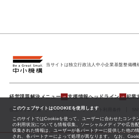
当サイトは独立行政法人
中小企業基盤整備機
経営課題解決メニュー
支援情報ヘッドライン
起業
このウェブサイトはCOOKIEを使用します
役立つリンク集
サイトマップ
サイト利用条件
S
このサイトではCookieを使って、ユーザーに合わせたコン
の利用状況についても情報収集、ソーシャルメディアや広告配
収集された情報は、ユーザーが各パートナーに提供した他の
され、各パートナーによって処理が異なります。 なお、Coo