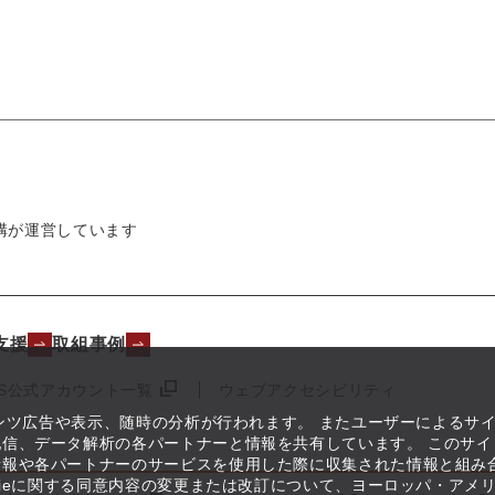
構が運営しています
支援
取組事例
NS公式アカウント一覧
ウェブアクセシビリティ
テンツ広告や表示、随時の分析が行われます。 またユーザーによるサ
信、データ解析の各パートナーと情報を共有しています。 このサイ
情報や各パートナーのサービスを使用した際に収集された情報と組み
kieに関する同意内容の変更または改訂について、ヨーロッパ・アメ