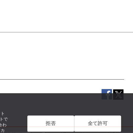
イト
トで
拒否
全て許可
合わ
リカ