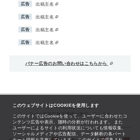
広告
出稿主名
広告
出稿主名
広告
出稿主名
広告
出稿主名
バナー広告のお問い合わせはこちらから
このウェブサイトはCOOKIEを使用します
当サイトは独立行政法人
中小企業基盤整備機構が運営しています
このサイトではCookieを使って、ユーザーに合わせたコ
ンテンツ広告や表示、随時の分析が行われます。 また
ユーザーによるサイトの利用状況についても情報収集、
ソーシャルメディアや広告配信、データ解析の各パート
ナーと情報を共有しています。 このサイトで収集され