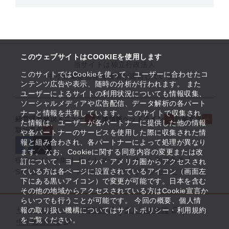
このウェブサイトはCOOKIEを使用します
当サイトは独立行政法人
このサイトではCookieを使って、ユーザーに合わせたコ
中小企業基盤整備機構が運営しています
ンテンツ広告や表示、随時の分析が行われます。 また
ユーザーによるサイトの利用状況についても情報収集、
ソーシャルメディアや広告配信、データ解析の各パート
ナーと情報を共有しています。 このサイトで収集され
経営課題解決メニュー
支援情報ヘッドライン
起業支援
た情報は、ユーザーが各パートナーに提供した他の情報
取組事例
や各パートナーのサービスを使用した際に収集された情
報と組み合わされ、各パートナーによって処理が異なり
ます。 なお、Cookieに関する同意内容の変更または改
役立つリンク集
サイトマップ
サイト利用条件
訂について、ヨーロッパ・アメリカ圏からアクセスされ
ている方は各ページに設置されているアイコン（画面左
SNS公式アカウント一覧
ウェブアクセシビリティ
下にある黒いアイコン）で変更が可能です。日本を含む
その他の地域からアクセスされている方はCookie宣言か
らいつでも行うことが可能です。 今回の概要、個人情
サイトポリシー・利用規約
報の取り扱い機構についてはサイトポリシー・利用規約
個人情報保護
をご覧ください。
中小機構とは