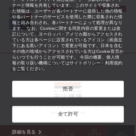
ナーと情報を共有しています。 このサイトで収集され
経営課題解決メニュー
支援情報ヘッドライン
起業支援
た情報は、ユーザーが各パートナーに提供した他の情報
取組事例
や各パートナーのサービスを使用した際に収集された情
報と組み合わされ、各パートナーによって処理が異なり
ます。 なお、Cookieに関する同意内容の変更または改
役立つリンク集
サイトマップ
サイト利用条件
訂について、ヨーロッパ・アメリカ圏からアクセスされ
ている方は各ページに設置されているアイコン（画面左
SNS公式アカウント一覧
ウェブアクセシビリティ
下にある黒いアイコン）で変更が可能です。日本を含む
その他の地域からアクセスされている方はCookie宣言か
らいつでも行うことが可能です。 今回の概要、個人情
サイトポリシー・利用規約
報の取り扱い機構についてはサイトポリシー・利用規約
個人情報保護
をご覧ください。
中小機構とは
拒否
©Organization for Small & Medium Enterprises and Regional
Innovation, JAPAN
全て許可
詳細を見る
メルマガ
サイト内
メニュー