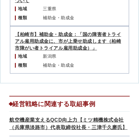
ついて
地域
三重県
種類
補助金・助成金
【柏崎市】補助金・助成金：「国の障害者トライ
アル雇用助成金に、市が上乗せ助成します（柏崎
市障がい者トライアル雇用助成金）」
地域
新潟県
種類
補助金・助成金
経営戦略に関連する取組事例
航空機産業支えるQCD向上力【ミツ精機株式会社
（兵庫県淡路市）代表取締役社長・三津千久磨氏】