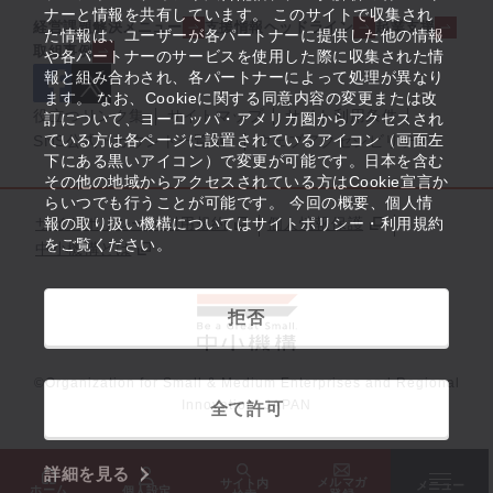
ナーと情報を共有しています。 このサイトで収集され
経営課題解決メニュー
支援情報ヘッドライン
起業支援
た情報は、ユーザーが各パートナーに提供した他の情報
取組事例
や各パートナーのサービスを使用した際に収集された情
報と組み合わされ、各パートナーによって処理が異なり
ます。 なお、Cookieに関する同意内容の変更または改
役立つリンク集
サイトマップ
サイト利用条件
訂について、ヨーロッパ・アメリカ圏からアクセスされ
ている方は各ページに設置されているアイコン（画面左
SNS公式アカウント一覧
ウェブアクセシビリティ
下にある黒いアイコン）で変更が可能です。日本を含む
その他の地域からアクセスされている方はCookie宣言か
らいつでも行うことが可能です。 今回の概要、個人情
サイトポリシー・利用規約
報の取り扱い機構についてはサイトポリシー・利用規約
個人情報保護
をご覧ください。
中小機構とは
拒否
©Organization for Small & Medium Enterprises and Regional
Innovation, JAPAN
全て許可
詳細を見る
メルマガ
サイト内
メニュー
ホーム
個人設定