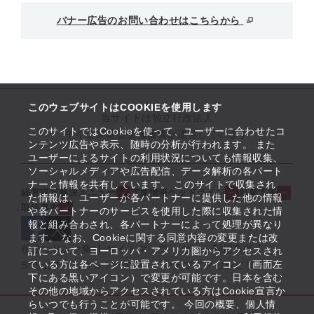
バナー広告のお問い合わせはこちらから
このウェブサイトはCOOKIEを使用します
当サイトは独立行政法人
このサイトではCookieを使って、ユーザーに合わせたコ
中小企業基盤整備機構が運営しています
ンテンツ広告や表示、随時の分析が行われます。 また
ユーザーによるサイトの利用状況についても情報収集、
ソーシャルメディアや広告配信、データ解析の各パート
ナーと情報を共有しています。 このサイトで収集され
経営課題解決メニュー
支援情報ヘッドライン
起業支援
た情報は、ユーザーが各パートナーに提供した他の情報
取組事例
や各パートナーのサービスを使用した際に収集された情
報と組み合わされ、各パートナーによって処理が異なり
ます。 なお、Cookieに関する同意内容の変更または改
役立つリンク集
サイトマップ
サイト利用条件
訂について、ヨーロッパ・アメリカ圏からアクセスされ
ている方は各ページに設置されているアイコン（画面左
SNS公式アカウント一覧
ウェブアクセシビリティ
下にある黒いアイコン）で変更が可能です。日本を含む
その他の地域からアクセスされている方はCookie宣言か
らいつでも行うことが可能です。 今回の概要、個人情