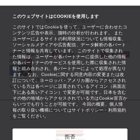
このウェブサイトはCOOKIEを使用します
当サイトは独立行政法人
このサイトではCookieを使って、ユーザーに合わせたコ
中小企業基盤整備機構が運営しています
ンテンツ広告や表示、随時の分析が行われます。 また
ユーザーによるサイトの利用状況についても情報収集、
ソーシャルメディアや広告配信、データ解析の各パート
ナーと情報を共有しています。 このサイトで収集され
経営課題解決メニュー
支援情報ヘッドライン
起業支援
た情報は、ユーザーが各パートナーに提供した他の情報
取組事例
や各パートナーのサービスを使用した際に収集された情
報と組み合わされ、各パートナーによって処理が異なり
ます。 なお、Cookieに関する同意内容の変更または改
役立つリンク集
サイトマップ
サイト利用条件
訂について、ヨーロッパ・アメリカ圏からアクセスされ
ている方は各ページに設置されているアイコン（画面左
SNS公式アカウント一覧
ウェブアクセシビリティ
下にある黒いアイコン）で変更が可能です。日本を含む
その他の地域からアクセスされている方はCookie宣言か
らいつでも行うことが可能です。 今回の概要、個人情
サイトポリシー・利用規約
報の取り扱い機構についてはサイトポリシー・利用規約
個人情報保護
をご覧ください。
中小機構とは
拒否