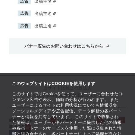
広告
出稿主名
広告
出稿主名
広告
出稿主名
バナー広告のお問い合わせはこちらから
このウェブサイトはCOOKIEを使用します
当サイトは独立行政法人
このサイトではCookieを使って、ユーザーに合わせたコ
中小企業基盤整備機構が運営しています
ンテンツ広告や表示、随時の分析が行われます。 また
ユーザーによるサイトの利用状況についても情報収集、
ソーシャルメディアや広告配信、データ解析の各パート
ナーと情報を共有しています。 このサイトで収集され
経営課題解決メニュー
支援情報ヘッドライン
起業支援
た情報は、ユーザーが各パートナーに提供した他の情報
取組事例
や各パートナーのサービスを使用した際に収集された情
報と組み合わされ、各パートナーによって処理が異なり