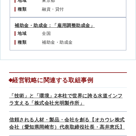
地域
東京都
種類
融資・貸付
補助金・助成金：「雇用調整助成金」
地域
全国
種類
補助金・助成金
経営戦略に関連する取組事例
「技術」と「環境」2本柱で世界に誇る水道インフ
ラ支える「株式会社光明製作所」
信頼される人材・製品・会社を創る【オカウレ株式
会社（愛知県岡崎市）代表取締役社長・髙井恵氏】