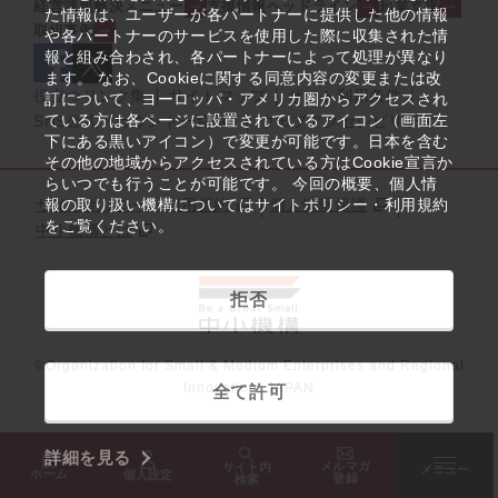
経営課題解決メニュー
支援情報ヘッドライン
起業支援
た情報は、ユーザーが各パートナーに提供した他の情報
取組事例
や各パートナーのサービスを使用した際に収集された情
報と組み合わされ、各パートナーによって処理が異なり
ます。 なお、Cookieに関する同意内容の変更または改
役立つリンク集
サイトマップ
サイト利用条件
訂について、ヨーロッパ・アメリカ圏からアクセスされ
ている方は各ページに設置されているアイコン（画面左
SNS公式アカウント一覧
ウェブアクセシビリティ
下にある黒いアイコン）で変更が可能です。日本を含む
その他の地域からアクセスされている方はCookie宣言か
らいつでも行うことが可能です。 今回の概要、個人情
サイトポリシー・利用規約
報の取り扱い機構についてはサイトポリシー・利用規約
個人情報保護
をご覧ください。
中小機構とは
拒否
©Organization for Small & Medium Enterprises and Regional
Innovation, JAPAN
全て許可
詳細を見る
メルマガ
サイト内
メニュー
ホーム
個人設定
登録
検索