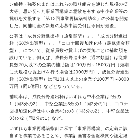
ン維持・強靱化またはこれらの取り組みを通じた規模の拡
大等、思い切った事業再構築に意欲を有する中小企業等の
挑戦を支援する「第13回事業再構築補助金」の公募を開始
した。同補助金の新規の応募申請受付は今回が最後。
公募は「成長分野進出枠（通常類型）」、「成長分野進出
枠（GX進出類型）」、「コロナ回復加速化枠（最低賃金類
型）」について、従業員数や賃上げの実施ごとに補助額を
設けている。例えば、成長分野進出枠（通常類型）は従業
員数20人以下の企業の補助額は100万円～1500万円（短期
に大規模な賃上げを行う場合は2000万円）、成長分野進出
枠（GX進出類型）は同101人以上の企業で100万円～8000
万円（同1億円）などとなっている。
補助率は、成長分野進出枠はいずれも中小企業は2分の
1（同3分の2）、中堅企業は3分の1（同2分の1）、コロナ
回復加速化枠は中小企業4分の3（同3分の2）、中堅企業は
3分の2（同2分の1）など。
いずれも事業再構築指針に示す「事業再構築」の定義に該
当する事業であることや、事業計画書を金融機関や認定経