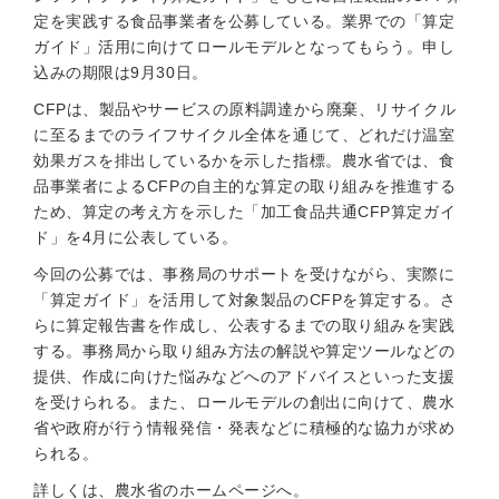
定を実践する食品事業者を公募している。業界での「算定
ガイド」活用に向けてロールモデルとなってもらう。申し
込みの期限は9月30日。
CFPは、製品やサービスの原料調達から廃棄、リサイクル
に至るまでのライフサイクル全体を通じて、どれだけ温室
効果ガスを排出しているかを示した指標。農水省では、食
品事業者によるCFPの自主的な算定の取り組みを推進する
ため、算定の考え方を示した「加工食品共通CFP算定ガイ
ド」を4月に公表している。
今回の公募では、事務局のサポートを受けながら、実際に
「算定ガイド」を活用して対象製品のCFPを算定する。さ
らに算定報告書を作成し、公表するまでの取り組みを実践
する。事務局から取り組み方法の解説や算定ツールなどの
提供、作成に向けた悩みなどへのアドバイスといった支援
を受けられる。また、ロールモデルの創出に向けて、農水
省や政府が行う情報発信・発表などに積極的な協力が求め
られる。
詳しくは、農水省のホームページへ。