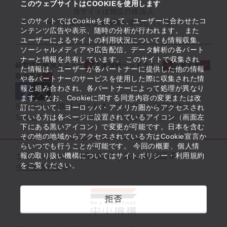
このウェブサイトはCOOKIEを使用します
当サイトは独立行政法人
このサイトではCookieを使って、ユーザーに合わせたコ
中小企業基盤整備機構が運営しています
ンテンツ広告や表示、随時の分析が行われます。 また
ユーザーによるサイトの利用状況についても情報収集、
ソーシャルメディアや広告配信、データ解析の各パート
ナーと情報を共有しています。 このサイトで収集され
経営課題解決メニュー
支援情報ヘッドライン
起業支援
た情報は、ユーザーが各パートナーに提供した他の情報
取組事例
や各パートナーのサービスを使用した際に収集された情
報と組み合わされ、各パートナーによって処理が異なり
ます。 なお、Cookieに関する同意内容の変更または改
役立つリンク集
サイトマップ
サイト利用条件
訂について、ヨーロッパ・アメリカ圏からアクセスされ
ている方は各ページに設置されているアイコン（画面左
SNS公式アカウント一覧
ウェブアクセシビリティ
下にある黒いアイコン）で変更が可能です。日本を含む
その他の地域からアクセスされている方はCookie宣言か
らいつでも行うことが可能です。 今回の概要、個人情
サイトポリシー・利用規約
報の取り扱い機構についてはサイトポリシー・利用規約
個人情報保護
をご覧ください。
中小機構とは
拒否