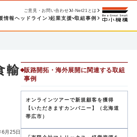
ご意見・お問い合わせ
J-Net21とは
援情報ヘッドライン
起業支援
取組事例
食輸
販路開拓・海外展開に関連する取組
事例
オンラインツアーで新規顧客を獲得
【いただきますカンパニー】（北海道
帯広市）
年6月25日