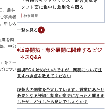
「有限会社マトリックス」経営資源を
ソフト面に集中し差別化を図る
日、農林
神奈川県
む事業者
。申し込
一覧を見る
促進を図
部、中部
販路開拓・海外展開に関連するビジ
ネスQ&A
」をテー
どについ
越境ECを始めたいのですが、関税について注
意すべき点を教えてください
喫茶店の開業を予定しています。営業にあたり
必要となる許認可制度が変更になったと聞きま
したが、どうしたら良いでしょうか？