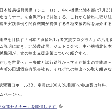
日本貿易振興機構（ジェトロ）、中小機構北陸本部は7月23
進セミナー」を金沢市内で開催する。これから輸出に取り組
輸出実践事例や関係機関が提供する各種支援内容を紹介する
円達成を目指す「日本の食輸出1万者支援プログラム」の活用
ム説明に続き、北陸農政局、ジェトロ金沢、中小機構北陸本
係機関が、食の輸出支援施策について紹介する。
だしを世界へ』～失敗と試行錯誤から学んだ輸出の実践論～
寺町の田辺酒造有限会社も、それぞれの輸出への取り組みな
沢駅西口ホール3B。定員は100人(先着順)で参加費は無料。
ムページへ。
出促進セミナー』を開催します