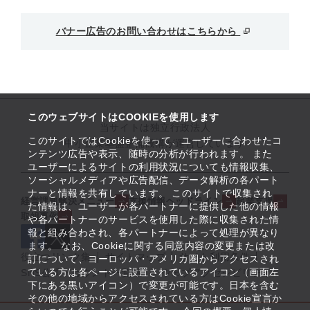
バナー広告のお問い合わせはこちらから
このウェブサイトはCOOKIEを使用します
当サイトは独立行政法人
このサイトではCookieを使って、ユーザーに合わせたコ
中小企業基盤整備機構が運営しています
ンテンツ広告や表示、随時の分析が行われます。 また
ユーザーによるサイトの利用状況についても情報収集、
ソーシャルメディアや広告配信、データ解析の各パート
ナーと情報を共有しています。 このサイトで収集され
経営課題解決メニュー
支援情報ヘッドライン
起業支援
た情報は、ユーザーが各パートナーに提供した他の情報
取組事例
や各パートナーのサービスを使用した際に収集された情
報と組み合わされ、各パートナーによって処理が異なり
ます。 なお、Cookieに関する同意内容の変更または改
役立つリンク集
サイトマップ
サイト利用条件
訂について、ヨーロッパ・アメリカ圏からアクセスされ
ている方は各ページに設置されているアイコン（画面左
SNS公式アカウント一覧
ウェブアクセシビリティ
下にある黒いアイコン）で変更が可能です。日本を含む
その他の地域からアクセスされている方はCookie宣言か