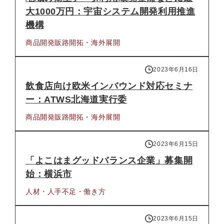
大1000万円：宇宙システム開発利用推進
機構
商品開発
販路開拓・海外展開
2023年6月16日
飲食店向け欧米インバウンド対応セミナ
ー：ATWS北海道実行委
商品開発
販路開拓・海外展開
2023年6月15日
「よこはまグッドバランス企業」募集開
始：横浜市
人材・人手不足・働き方
2023年6月15日