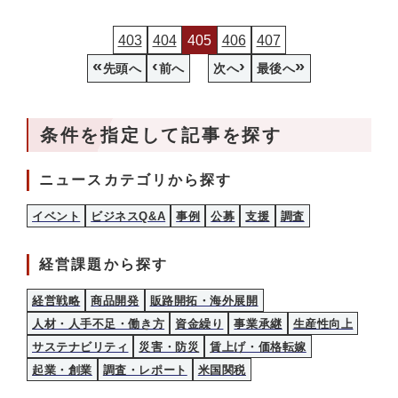
403
404
405
406
407
«
‹
›
»
先頭へ
前へ
次へ
最後へ
条件を指定して記事を探す
ニュースカテゴリから探す
イベント
ビジネスQ&A
事例
公募
支援
調査
経営課題から探す
経営戦略
商品開発
販路開拓・海外展開
人材・人手不足・働き方
資金繰り
事業承継
生産性向上
サステナビリティ
災害・防災
賃上げ・価格転嫁
起業・創業
調査・レポート
米国関税