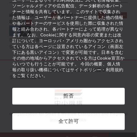
ユーザーによるサイトの利用状況についても情報収集、
ソーシャルメディアや広告配信、データ解析の各パート
ナーと情報を共有しています。 このサイトで収集され
経営課題解決メニュー
支援情報ヘッドライン
起業支援
た情報は、ユーザーが各パートナーに提供した他の情報
取組事例
や各パートナーのサービスを使用した際に収集された情
報と組み合わされ、各パートナーによって処理が異なり
ます。 なお、Cookieに関する同意内容の変更または改
役立つリンク集
サイトマップ
サイト利用条件
訂について、ヨーロッパ・アメリカ圏からアクセスされ
ている方は各ページに設置されているアイコン（画面左
SNS公式アカウント一覧
ウェブアクセシビリティ
下にある黒いアイコン）で変更が可能です。日本を含む
その他の地域からアクセスされている方はCookie宣言か
らいつでも行うことが可能です。 今回の概要、個人情
サイトポリシー・利用規約
報の取り扱い機構についてはサイトポリシー・利用規約
個人情報保護
をご覧ください。
中小機構とは
拒否
©Organization for Small & Medium Enterprises and Regional
Innovation, JAPAN
全て許可