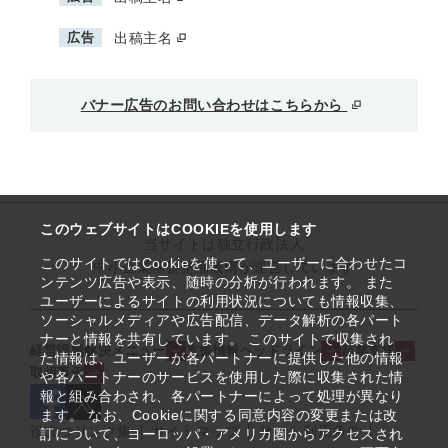
広告
出稿主名
バナー広告のお問い合わせはこちらから
このウェブサイトはCOOKIEを使用します
当サイトは独立行政法人
このサイトではCookieを使って、ユーザーに合わせたコ
中小企業基盤整備機構が運営しています
ンテンツ広告や表示、随時の分析が行われます。 また
ユーザーによるサイトの利用状況についても情報収集、
ソーシャルメディアや広告配信、データ解析の各パート
ナーと情報を共有しています。 このサイトで収集され
経営課題解決メニュー
支援情報ヘッドライン
起業支援
た情報は、ユーザーが各パートナーに提供した他の情報
取組事例
や各パートナーのサービスを使用した際に収集された情
報と組み合わされ、各パートナーによって処理が異なり
ます。 なお、Cookieに関する同意内容の変更または改
役立つリンク集
サイトマップ
サイト利用条件
訂について、ヨーロッパ・アメリカ圏からアクセスされ