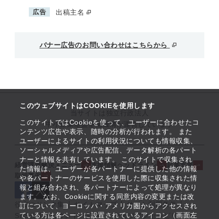
広告
出稿主名
バナー広告のお問い合わせはこちらから
このウェブサイトはCOOKIEを使用します
当サイトは独立行政法人
このサイトではCookieを使って、ユーザーに合わせたコ
中小企業基盤整備機構が運営しています
ンテンツ広告や表示、随時の分析が行われます。 また
ユーザーによるサイトの利用状況についても情報収集、
ソーシャルメディアや広告配信、データ解析の各パート
ナーと情報を共有しています。 このサイトで収集され
経営課題解決メニュー
支援情報ヘッドライン
起業支援
た情報は、ユーザーが各パートナーに提供した他の情報
取組事例
や各パートナーのサービスを使用した際に収集された情
報と組み合わされ、各パートナーによって処理が異なり
ます。 なお、Cookieに関する同意内容の変更または改
役立つリンク集
サイトマップ
サイト利用条件
訂について、ヨーロッパ・アメリカ圏からアクセスされ
ている方は各ページに設置されているアイコン（画面左
SNS公式アカウント一覧
ウェブアクセシビリティ