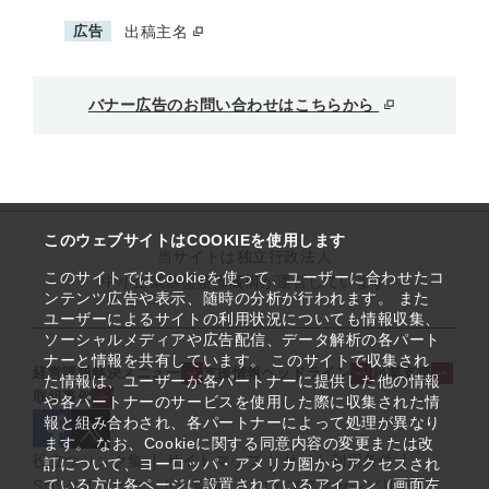
広告
出稿主名
バナー広告のお問い合わせはこちらから
このウェブサイトはCOOKIEを使用します
当サイトは独立行政法人
このサイトではCookieを使って、ユーザーに合わせたコ
中小企業基盤整備機構が運営しています
ンテンツ広告や表示、随時の分析が行われます。 また
ユーザーによるサイトの利用状況についても情報収集、
ソーシャルメディアや広告配信、データ解析の各パート
ナーと情報を共有しています。 このサイトで収集され
経営課題解決メニュー
支援情報ヘッドライン
起業支援
た情報は、ユーザーが各パートナーに提供した他の情報
取組事例
や各パートナーのサービスを使用した際に収集された情
報と組み合わされ、各パートナーによって処理が異なり
ます。 なお、Cookieに関する同意内容の変更または改
役立つリンク集
サイトマップ
サイト利用条件
訂について、ヨーロッパ・アメリカ圏からアクセスされ
ている方は各ページに設置されているアイコン（画面左
SNS公式アカウント一覧
ウェブアクセシビリティ