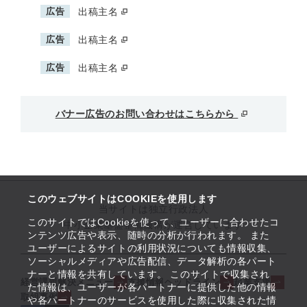
広告
出稿主名
広告
出稿主名
広告
出稿主名
バナー広告のお問い合わせはこちらから
このウェブサイトはCOOKIEを使用します
当サイトは独立行政法人
このサイトではCookieを使って、ユーザーに合わせたコ
中小企業基盤整備機構が運営しています
ンテンツ広告や表示、随時の分析が行われます。 また
ユーザーによるサイトの利用状況についても情報収集、
ソーシャルメディアや広告配信、データ解析の各パート
ナーと情報を共有しています。 このサイトで収集され
経営課題解決メニュー
支援情報ヘッドライン
起業支援
た情報は、ユーザーが各パートナーに提供した他の情報
取組事例
や各パートナーのサービスを使用した際に収集された情