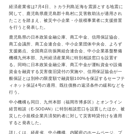
経済産業省は7月4日、トカラ列島近海を震源とする地震に
関して、鹿児島県鹿児島郡十島村に災害救助法が適用され
たことを踏まえ、被災中小企業・小規模事業者に支援措置
を行うと発表した。
鹿児島県の日本政策金融公庫、商工中金、信用保証協会、
商工会議所、商工会連合会、中小企業団体中央会、よろず
支援拠点、全国商店街振興組合連合会、中小企業基盤整備
機構九州本部、九州経済産業局に特別相談窓口を設置す
る。同時に日本政策金融公庫、商工中金が運転資金や設備
資金を融資する災害復旧貸付の実施や、信用保証協会が一
般保証とは別枠の限度額で融資額100%を保証するセーフテ
ィネット保証4号の適用、既往債務の返済条件の緩和などを
行う。
中小機構も同日、九州本部（福岡市博多区）とオンライン
経営相談（E-SODAN）に特別相談窓口を設置したほか、被
災した小規模企業共済契約者に対して災害時貸付けを適用
すると発表した。
詳しくは、経産省、中小機構、内閣府のホームページ、プ