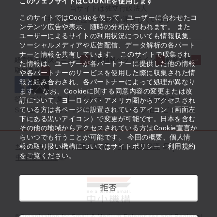
このウェブサイトはCOOKIEを使用します
当サイトは独立行政法人
このサイトではCookieを使って、ユーザーに合わせたコ
中小企業基盤整備機構が運営しています
ンテンツ広告や表示、随時の分析が行われます。 また
ユーザーによるサイトの利用状況についても情報収集、
ソーシャルメディアや広告配信、データ解析の各パート
ナーと情報を共有しています。 このサイトで収集され
経営課題解決メニュー
支援情報ヘッドライン
起業支援
た情報は、ユーザーが各パートナーに提供した他の情報
取組事例
や各パートナーのサービスを使用した際に収集された情
報と組み合わされ、各パートナーによって処理が異なり
ます。 なお、Cookieに関する同意内容の変更または改
役立つリンク集
サイトマップ
サイト利用条件
訂について、ヨーロッパ・アメリカ圏からアクセスされ
ている方は各ページに設置されているアイコン（画面左
SNS公式アカウント一覧
ウェブアクセシビリティ
下にある黒いアイコン）で変更が可能です。日本を含む
その他の地域からアクセスされている方はCookie宣言か
らいつでも行うことが可能です。 今回の概要、個人情
サイトポリシー・利用規約
報の取り扱い機構についてはサイトポリシー・利用規約
個人情報保護
をご覧ください。
中小機構とは
拒否
©Organization for Small & Medium Enterprises and Regional