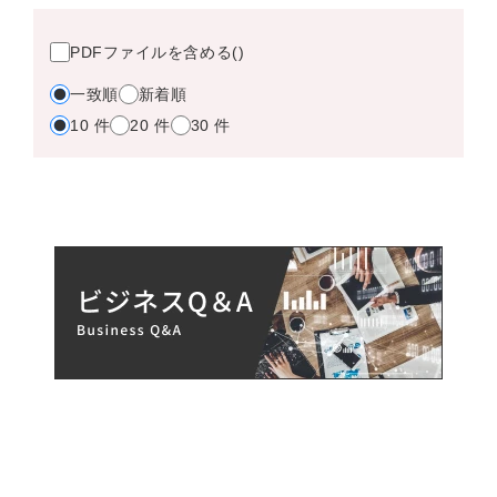
PDFファイルを含める
()
一致順
新着順
10 件
20 件
30 件