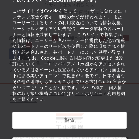
このウェブサイトはCOOKIEを使用します
当サイトは独立行政法人
このサイトではCookieを使って、ユーザーに合わせたコ
中小企業基盤整備機構が運営しています
ンテンツ広告や表示、随時の分析が行われます。 また
ユーザーによるサイトの利用状況についても情報収集、
ソーシャルメディアや広告配信、データ解析の各パート
ナーと情報を共有しています。 このサイトで収集され
経営課題解決メニュー
支援情報ヘッドライン
起業支援
た情報は、ユーザーが各パートナーに提供した他の情報
取組事例
や各パートナーのサービスを使用した際に収集された情
報と組み合わされ、各パートナーによって処理が異なり
ます。 なお、Cookieに関する同意内容の変更または改
役立つリンク集
サイトマップ
サイト利用条件
訂について、ヨーロッパ・アメリカ圏からアクセスされ
ている方は各ページに設置されているアイコン（画面左
SNS公式アカウント一覧
ウェブアクセシビリティ
下にある黒いアイコン）で変更が可能です。日本を含む
その他の地域からアクセスされている方はCookie宣言か
らいつでも行うことが可能です。 今回の概要、個人情
サイトポリシー・利用規約
報の取り扱い機構についてはサイトポリシー・利用規約
個人情報保護
をご覧ください。
中小機構とは
拒否
©Organization for Small & Medium Enterprises and Regional