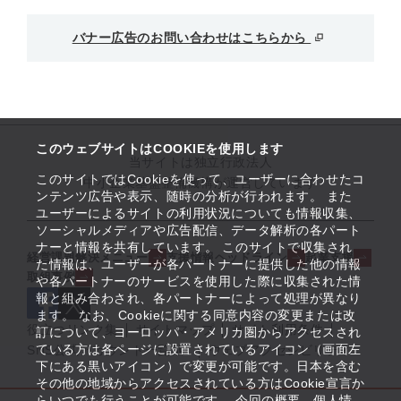
バナー広告のお問い合わせはこちらから
このウェブサイトはCOOKIEを使用します
当サイトは独立行政法人
このサイトではCookieを使って、ユーザーに合わせたコ
中小企業基盤整備機構が運営しています
ンテンツ広告や表示、随時の分析が行われます。 また
ユーザーによるサイトの利用状況についても情報収集、
ソーシャルメディアや広告配信、データ解析の各パート
ナーと情報を共有しています。 このサイトで収集され
経営課題解決メニュー
支援情報ヘッドライン
起業支援
た情報は、ユーザーが各パートナーに提供した他の情報
取組事例
や各パートナーのサービスを使用した際に収集された情
報と組み合わされ、各パートナーによって処理が異なり
ます。 なお、Cookieに関する同意内容の変更または改
役立つリンク集
サイトマップ
サイト利用条件
訂について、ヨーロッパ・アメリカ圏からアクセスされ
ている方は各ページに設置されているアイコン（画面左
SNS公式アカウント一覧
ウェブアクセシビリティ
下にある黒いアイコン）で変更が可能です。日本を含む
その他の地域からアクセスされている方はCookie宣言か
らいつでも行うことが可能です。 今回の概要、個人情