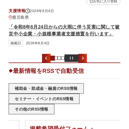
入り登録
お気に入り登録
補助金・助成金
2026年8月3日
熊本県
関して被
「中小企業省力化投資補助金（一般型）（第7回公
す」
募）」
掲載日
2026年8月3日
最新情報をRSSで自動受信
◆
補助金・助成金・融資のRSS情報
セミナー・イベントのRSS情報
その他のRSS情報
掲載希望受付フォーム