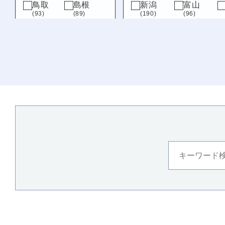
鳥取
島根
新潟
富山
(93)
(89)
(190)
(96)
岡山
広島
福井
山梨
(109)
(151)
(215)
(76)
山口
岐阜
静岡
(161)
(89)
(69)
九州・沖縄
福岡
佐賀
(320)
(79)
長崎
熊本
(122)
(217)
大分
宮崎
(163)
(139)
鹿児島
沖縄
(123)
(119)
徳島
(129)
愛媛
(110)