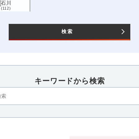
石川
(112)
長野
(123)
愛知
(196)
検索
キーワードから検索​
四国
近畿
香川
三重
滋賀
京都
大
(115)
(86)
(119)
(123)
(242
高知
兵庫
奈良
和歌山
(101)
(162)
(133)
(94)