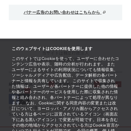
バナー広告のお問い合わせはこちらから
このウェブサイトはCOOKIEを使用します
当サイトは独立行政法人
このサイトではCookieを使って、ユーザーに合わせたコ
中小企業基盤整備機構が運営しています
ンテンツ広告や表示、随時の分析が行われます。 また
ユーザーによるサイトの利用状況についても情報収集、
ソーシャルメディアや広告配信、データ解析の各パート
ナーと情報を共有しています。 このサイトで収集され
経営課題解決メニュー
支援情報ヘッドライン
起業支援
た情報は、ユーザーが各パートナーに提供した他の情報
取組事例
や各パートナーのサービスを使用した際に収集された情
報と組み合わされ、各パートナーによって処理が異なり
ます。 なお、Cookieに関する同意内容の変更または改
役立つリンク集
サイトマップ
サイト利用条件
訂について、ヨーロッパ・アメリカ圏からアクセスされ
ている方は各ページに設置されているアイコン（画面左
SNS公式アカウント一覧
ウェブアクセシビリティ
下にある黒いアイコン）で変更が可能です。日本を含む
その他の地域からアクセスされている方はCookie宣言か
らいつでも行うことが可能です。 今回の概要、個人情