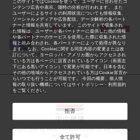
このサイトではCookieを使って、ユーザーに合わせたコ
中小企業基盤整備機構が運営しています
ンテンツ広告や表示、随時の分析が行われます。 また
ユーザーによるサイトの利用状況についても情報収集、
ソーシャルメディアや広告配信、データ解析の各パート
ナーと情報を共有しています。 このサイトで収集され
経営課題解決メニュー
支援情報ヘッドライン
起業支援
た情報は、ユーザーが各パートナーに提供した他の情報
取組事例
や各パートナーのサービスを使用した際に収集された情
報と組み合わされ、各パートナーによって処理が異なり
ます。 なお、Cookieに関する同意内容の変更または改
役立つリンク集
サイトマップ
サイト利用条件
訂について、ヨーロッパ・アメリカ圏からアクセスされ
ている方は各ページに設置されているアイコン（画面左
SNS公式アカウント一覧
ウェブアクセシビリティ
下にある黒いアイコン）で変更が可能です。日本を含む
その他の地域からアクセスされている方はCookie宣言か
らいつでも行うことが可能です。 今回の概要、個人情
サイトポリシー・利用規約
報の取り扱い機構についてはサイトポリシー・利用規約
個人情報保護
をご覧ください。
中小機構とは
拒否
©Organization for Small & Medium Enterprises and Regional
Innovation, JAPAN
全て許可