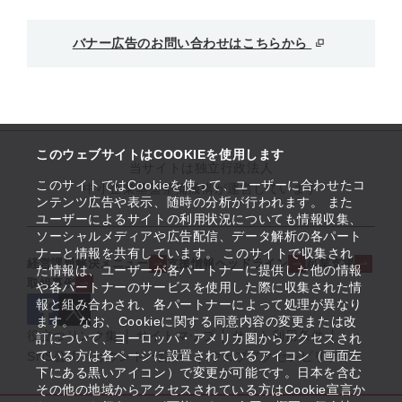
バナー広告のお問い合わせはこちらから
このウェブサイトはCOOKIEを使用します
当サイトは独立行政法人
このサイトではCookieを使って、ユーザーに合わせたコ
中小企業基盤整備機構が運営しています
ンテンツ広告や表示、随時の分析が行われます。 また
ユーザーによるサイトの利用状況についても情報収集、
ソーシャルメディアや広告配信、データ解析の各パート
ナーと情報を共有しています。 このサイトで収集され
経営課題解決メニュー
支援情報ヘッドライン
起業支援
た情報は、ユーザーが各パートナーに提供した他の情報
取組事例
や各パートナーのサービスを使用した際に収集された情
報と組み合わされ、各パートナーによって処理が異なり
ます。 なお、Cookieに関する同意内容の変更または改
役立つリンク集
サイトマップ
サイト利用条件
訂について、ヨーロッパ・アメリカ圏からアクセスされ
ている方は各ページに設置されているアイコン（画面左
SNS公式アカウント一覧
ウェブアクセシビリティ
下にある黒いアイコン）で変更が可能です。日本を含む
その他の地域からアクセスされている方はCookie宣言か