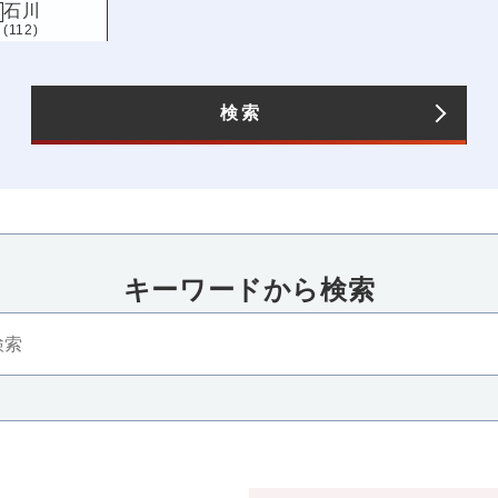
石川
(112)
長野
(123)
愛知
(196)
検索
キーワードから検索​
四国
近畿
香川
三重
滋賀
京都
大
(115)
(86)
(119)
(124)
(242
高知
兵庫
奈良
和歌山
(101)
(162)
(133)
(94)