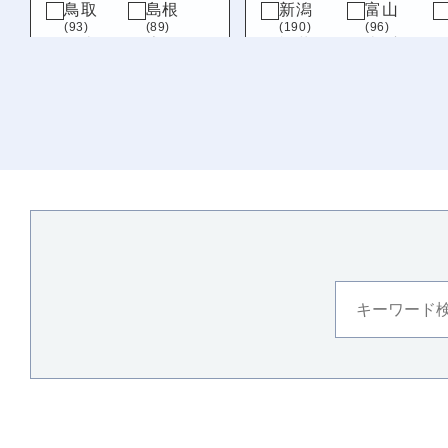
鳥取
島根
新潟
富山
(93)
(89)
(190)
(96)
岡山
広島
福井
山梨
(109)
(151)
(215)
(76)
山口
岐阜
静岡
(161)
(89)
(69)
九州・沖縄
福岡
佐賀
(320)
(79)
長崎
熊本
(122)
(218)
大分
宮崎
(163)
(139)
鹿児島
沖縄
(123)
(119)
徳島
(129)
愛媛
(110)