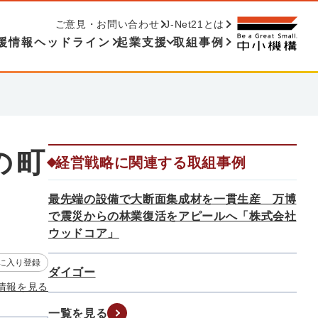
ご意見・お問い合わせ
J-Net21とは
援情報ヘッドライン
起業支援
取組事例
の町
経営戦略に関連する取組事例
最先端の設備で大断面集成材を一貫生産 万博
で震災からの林業復活をアピールへ「株式会社
ウッドコア」
に入り登録
ダイゴー
情報を見る
一覧を見る