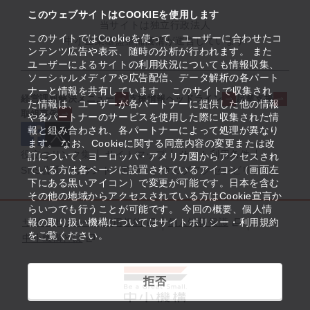
このウェブサイトはCOOKIEを使用します
当サイトは独立行政法人
このサイトではCookieを使って、ユーザーに合わせたコ
中小企業基盤整備機構が運営しています
ンテンツ広告や表示、随時の分析が行われます。 また
ユーザーによるサイトの利用状況についても情報収集、
ソーシャルメディアや広告配信、データ解析の各パート
ナーと情報を共有しています。 このサイトで収集され
経営課題解決メニュー
支援情報ヘッドライン
起業支援
た情報は、ユーザーが各パートナーに提供した他の情報
取組事例
や各パートナーのサービスを使用した際に収集された情
報と組み合わされ、各パートナーによって処理が異なり
ます。 なお、Cookieに関する同意内容の変更または改
役立つリンク集
サイトマップ
サイト利用条件
訂について、ヨーロッパ・アメリカ圏からアクセスされ
ている方は各ページに設置されているアイコン（画面左
SNS公式アカウント一覧
ウェブアクセシビリティ
下にある黒いアイコン）で変更が可能です。日本を含む
その他の地域からアクセスされている方はCookie宣言か
らいつでも行うことが可能です。 今回の概要、個人情
サイトポリシー・利用規約
報の取り扱い機構についてはサイトポリシー・利用規約
個人情報保護
をご覧ください。
中小機構とは
拒否