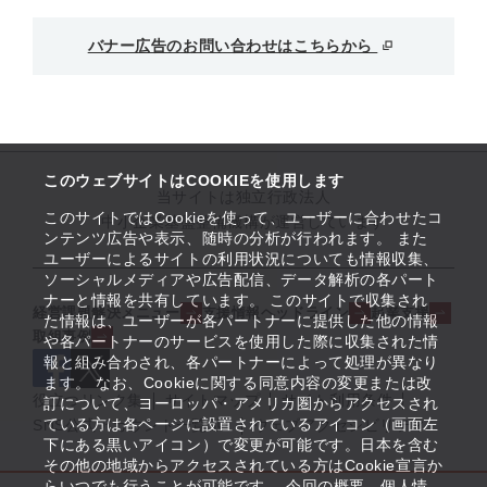
バナー広告のお問い合わせはこちらから
このウェブサイトはCOOKIEを使用します
当サイトは独立行政法人
このサイトではCookieを使って、ユーザーに合わせたコ
中小企業基盤整備機構が運営しています
ンテンツ広告や表示、随時の分析が行われます。 また
ユーザーによるサイトの利用状況についても情報収集、
ソーシャルメディアや広告配信、データ解析の各パート
ナーと情報を共有しています。 このサイトで収集され
経営課題解決メニュー
支援情報ヘッドライン
起業支援
た情報は、ユーザーが各パートナーに提供した他の情報
取組事例
や各パートナーのサービスを使用した際に収集された情
報と組み合わされ、各パートナーによって処理が異なり
ます。 なお、Cookieに関する同意内容の変更または改
役立つリンク集
サイトマップ
サイト利用条件
訂について、ヨーロッパ・アメリカ圏からアクセスされ
ている方は各ページに設置されているアイコン（画面左
SNS公式アカウント一覧
ウェブアクセシビリティ
下にある黒いアイコン）で変更が可能です。日本を含む
その他の地域からアクセスされている方はCookie宣言か
らいつでも行うことが可能です。 今回の概要、個人情