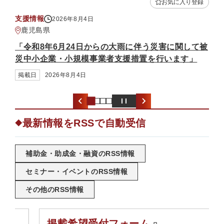
入り登録
お気に入り登録
補助金・助成金
2026年8月3日
熊本県
関して被
「中小企業省力化投資補助金（一般型）（第7回公
す」
募）」
掲載日
2026年8月3日
最新情報をRSSで自動受信
◆
補助金・助成金・融資のRSS情報
セミナー・イベントのRSS情報
その他のRSS情報
掲載希望受付フォーム