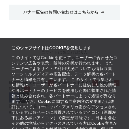
バナー広告のお問い合わせはこちらから
このウェブサイトはCOOKIEを使用します
当サイトは独立行政法人
このサイトではCookieを使って、ユーザーに合わせたコ
中小企業基盤整備機構が運営しています
ンテンツ広告や表示、随時の分析が行われます。 また
ユーザーによるサイトの利用状況についても情報収集、
ソーシャルメディアや広告配信、データ解析の各パート
ナーと情報を共有しています。 このサイトで収集され
経営課題解決メニュー
支援情報ヘッドライン
起業支援
た情報は、ユーザーが各パートナーに提供した他の情報
取組事例
や各パートナーのサービスを使用した際に収集された情
報と組み合わされ、各パートナーによって処理が異なり
ます。 なお、Cookieに関する同意内容の変更または改
役立つリンク集
サイトマップ
サイト利用条件
訂について、ヨーロッパ・アメリカ圏からアクセスされ
ている方は各ページに設置されているアイコン（画面左
SNS公式アカウント一覧
ウェブアクセシビリティ
下にある黒いアイコン）で変更が可能です。日本を含む
その他の地域からアクセスされている方はCookie宣言か
らいつでも行うことが可能です。 今回の概要、個人情