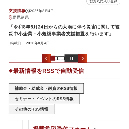
お気に入り登録
お気
補助金・助成金
2026年8月3日
熊本県
災害に関して被
「中小企業省力化投資補助金（一般型）（
行います」
募）」
掲載日
2026年8月3日
最新情報をRSSで自動受信
◆
補助金・助成金・融資のRSS情報
セミナー・イベントのRSS情報
その他のRSS情報
掲載希望受付フォーム