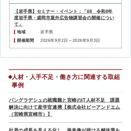
【岩手県】セミナー・イベント：「08 令和8年
度岩手県・盛岡市屋外広告物講習会の開催につい
て」
地域
岩手県
開催期間
2026年9月2日～2026年9月3日
人材・人手不足・働き方に関連する取組
事例
バングラデシュの就職難と宮崎のIT人材不足 課題
解決に向けて産学官連携【株式会社ビーアンドエム
（宮崎県宮崎市）】
社員の成長を見える化し、将来像が描ける解体業を