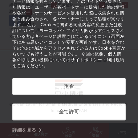
ナーと情報を共有しています。 このサイトで収集され
経営課題解決メニュー
支援情報ヘッドライン
起業支援
た情報は、ユーザーが各パートナーに提供した他の情報
取組事例
や各パートナーのサービスを使用した際に収集された情
報と組み合わされ、各パートナーによって処理が異なり
ます。 なお、Cookieに関する同意内容の変更または改
役立つリンク集
サイトマップ
サイト利用条件
訂について、ヨーロッパ・アメリカ圏からアクセスされ
ている方は各ページに設置されているアイコン（画面左
SNS公式アカウント一覧
ウェブアクセシビリティ
下にある黒いアイコン）で変更が可能です。日本を含む
その他の地域からアクセスされている方はCookie宣言か
らいつでも行うことが可能です。 今回の概要、個人情
サイトポリシー・利用規約
報の取り扱い機構についてはサイトポリシー・利用規約
個人情報保護
をご覧ください。
中小機構とは
拒否
©Organization for Small & Medium Enterprises and Regional
Innovation, JAPAN
全て許可
詳細を見る
メルマガ
サイト内
メニュー
ホーム
個人設定
登録
検索