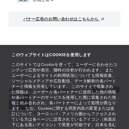
バナー広告のお問い合わせはこちらから
このウェブサイトはCOOKIEを使用します
当サイトは独立行政法人
このサイトではCookieを使って、ユーザーに合わせたコ
中小企業基盤整備機構が運営しています
ンテンツ広告や表示、随時の分析が行われます。 また
ユーザーによるサイトの利用状況についても情報収集、
ソーシャルメディアや広告配信、データ解析の各パート
ナーと情報を共有しています。 このサイトで収集され
経営課題解決メニュー
支援情報ヘッドライン
起業支援
た情報は、ユーザーが各パートナーに提供した他の情報
取組事例
や各パートナーのサービスを使用した際に収集された情
報と組み合わされ、各パートナーによって処理が異なり
ます。 なお、Cookieに関する同意内容の変更または改
役立つリンク集
サイトマップ
サイト利用条件
訂について、ヨーロッパ・アメリカ圏からアクセスされ
ている方は各ページに設置されているアイコン（画面左
SNS公式アカウント一覧
ウェブアクセシビリティ
下にある黒いアイコン）で変更が可能です。日本を含む