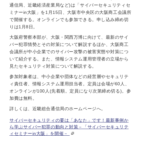
通信局、近畿経済産業局など)は「サイバーセキュリティセ
ミナーin大阪」を1月15日、大阪市中央区の大阪商工会議所
で開催する。オンラインでも参加できる。申し込み締め切
りは1月8日。
大阪府警察本部が、大阪・関西万博に向けて、最新のサイ
バー犯罪情勢とその対策について解説するほか、大阪商工
会議所が中小企業でのサイバー攻撃の被害実態や対策につ
いて紹介する。また、情報システム運用管理者の立場から
見たセキュリティ対策について解説する。
参加対象者は、中小企業や団体などの経営層やセキュリテ
ィ責任者、情報システム運用担当者。定員は会場が60人、
オンラインが100人(先着順。定員になり次第締め切る)。参
加費は無料。
詳しくは、近畿総合通信局のホームページへ。
サイバーセキュリティの要は「あなた」です！最新事例か
ら学ぶサイバー犯罪の動向と対策－「サイバーセキュリテ
ィセミナーin大阪」を開催－