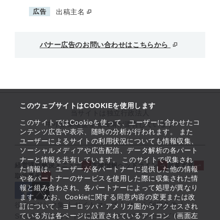
広告
出稿主名
バナー広告のお問い合わせはこちらから
このウェブサイトはCOOKIEを使用します
当サイトは独立行政法人
このサイトではCookieを使って、ユーザーに合わせたコ
中小企業基盤整備機構が運営しています
ンテンツ広告や表示、随時の分析が行われます。 また
ユーザーによるサイトの利用状況についても情報収集、
ソーシャルメディアや広告配信、データ解析の各パート
ナーと情報を共有しています。 このサイトで収集され
経営課題解決メニュー
支援情報ヘッドライン
起業支援
た情報は、ユーザーが各パートナーに提供した他の情報
取組事例
や各パートナーのサービスを使用した際に収集された情
報と組み合わされ、各パートナーによって処理が異なり
ます。 なお、Cookieに関する同意内容の変更または改
役立つリンク集
サイトマップ
サイト利用条件
訂について、ヨーロッパ・アメリカ圏からアクセスされ
ている方は各ページに設置されているアイコン（画面左
SNS公式アカウント一覧
ウェブアクセシビリティ