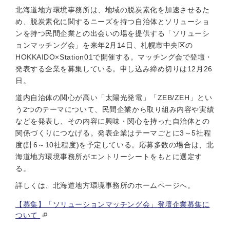
北海道地方環境事務所は、地域の脱炭素化を加速させるた
め、脱炭素化に関するニーズを持つ自治体とソリューショ
ンを持つ民間企業との出会いの場を提供する「ソリューシ
ョンマッチング会」を来年2月14日、札幌市中央区の
HOKKAIDO×Station01で開催する。マッチング会で登壇・
発表する企業を募集している。申し込み締め切りは12月26
日。
道内自治体の関心が高い「太陽光発電」「ZEB/ZEH」とい
う2つのテーマについて、民間企業から取り組み内容や実績
などを発表し、その内容に興味・関心を持った自治体との
関係づくりにつなげる。発表企業はテーマごとに3～5社程
度(計6～10社程度)を予定している。応募多数の場合は、北
海道地方環境事務所がエントリーシートをもとに選定す
る。
詳しくは、北海道地方環境事務所のホームページへ。
【募集】「ソリューションマッチング会」登壇企業募集に
ついて