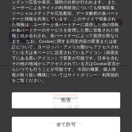
ンテンツ広告や表示、随時の分析が行われます。 また
ユーザーによるサイトの利用状況についても情報収集、
ソーシャルメディアや広告配信、データ解析の各パート
ナーと情報を共有しています。 このサイトで収集され
経営課題解決メニュー
支援情報ヘッドライン
起業支援
た情報は、ユーザーが各パートナーに提供した他の情報
取組事例
や各パートナーのサービスを使用した際に収集された情
報と組み合わされ、各パートナーによって処理が異なり
ます。 なお、Cookieに関する同意内容の変更または改
役立つリンク集
サイトマップ
サイト利用条件
訂について、ヨーロッパ・アメリカ圏からアクセスされ
ている方は各ページに設置されているアイコン（画面左
SNS公式アカウント一覧
ウェブアクセシビリティ
下にある黒いアイコン）で変更が可能です。日本を含む
その他の地域からアクセスされている方はCookie宣言か
らいつでも行うことが可能です。 今回の概要、個人情
サイトポリシー・利用規約
報の取り扱い機構についてはサイトポリシー・利用規約
個人情報保護
をご覧ください。
中小機構とは
拒否
©Organization for Small & Medium Enterprises and Regional
Innovation, JAPAN
全て許可