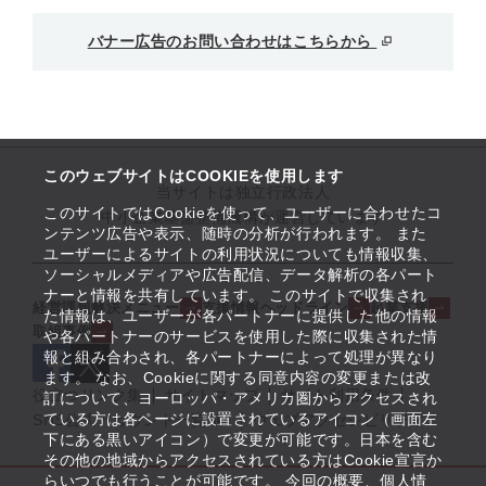
バナー広告のお問い合わせはこちらから
このウェブサイトはCOOKIEを使用します
当サイトは独立行政法人
このサイトではCookieを使って、ユーザーに合わせたコ
中小企業基盤整備機構が運営しています
ンテンツ広告や表示、随時の分析が行われます。 また
ユーザーによるサイトの利用状況についても情報収集、
ソーシャルメディアや広告配信、データ解析の各パート
ナーと情報を共有しています。 このサイトで収集され
経営課題解決メニュー
支援情報ヘッドライン
起業支援
た情報は、ユーザーが各パートナーに提供した他の情報
取組事例
や各パートナーのサービスを使用した際に収集された情
報と組み合わされ、各パートナーによって処理が異なり
ます。 なお、Cookieに関する同意内容の変更または改
役立つリンク集
サイトマップ
サイト利用条件
訂について、ヨーロッパ・アメリカ圏からアクセスされ
ている方は各ページに設置されているアイコン（画面左
SNS公式アカウント一覧
ウェブアクセシビリティ
下にある黒いアイコン）で変更が可能です。日本を含む
その他の地域からアクセスされている方はCookie宣言か
らいつでも行うことが可能です。 今回の概要、個人情