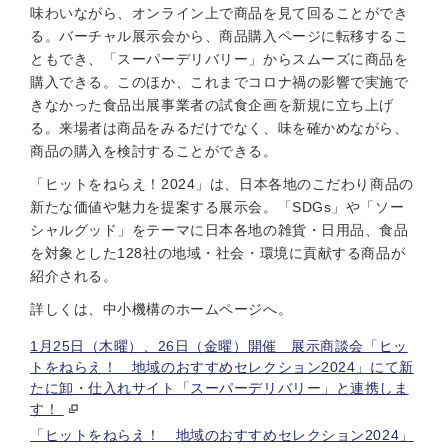
味わいながら、オンライン上で商品を見て回ることができ
る。バーチャル展示会から、商品購入ページに転移するこ
ともでき、「スーパーデリバリー」からスムーズに商品を
購入できる。このほか、これまでコロナ禍の影響で実施で
きなかった食品出展事業者の試食企画を新規に立ち上げ
る。来場者は商品をみるだけでなく、味を確かめながら、
商品の購入を検討することができる。
「ヒットをねらえ！2024」は、日本各地のこだわり商品の
新たな価値や魅力を提案する展示会。「SDGs」や「ソー
シャルグッド」をテーマに日本各地の雑貨・日用品、食品
を対象とした128社の地域・社会・環境に貢献する商品が
紹介される。
詳しくは、中小機構のホームページへ。
1月25日（木曜）、26日（金曜）開催 展示商談会「ヒッ
トをねらえ！ 地域のおすすめセレクション2024」にて新
たに卸・仕入れサイト「スーパーデリバリー」と連携しま
す！
「ヒットをねらえ！ 地域のおすすめセレクション2024」