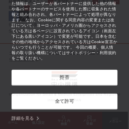
経営課題解決メニュー
支援情報ヘッドライン
起業支援
た情報は、ユーザーが各パートナーに提供した他の情報
取組事例
や各パートナーのサービスを使用した際に収集された情
報と組み合わされ、各パートナーによって処理が異なり
ます。 なお、Cookieに関する同意内容の変更または改
役立つリンク集
サイトマップ
サイト利用条件
訂について、ヨーロッパ・アメリカ圏からアクセスされ
ている方は各ページに設置されているアイコン（画面左
SNS公式アカウント一覧
ウェブアクセシビリティ
下にある黒いアイコン）で変更が可能です。日本を含む
その他の地域からアクセスされている方はCookie宣言か
らいつでも行うことが可能です。 今回の概要、個人情
サイトポリシー・利用規約
報の取り扱い機構についてはサイトポリシー・利用規約
個人情報保護
をご覧ください。
中小機構とは
拒否
©Organization for Small & Medium Enterprises and Regional
Innovation, JAPAN
全て許可
詳細を見る
メルマガ
サイト内
メニュー
ホーム
個人設定
登録
検索