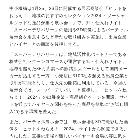
中小機構は1月25、26日に開催する展示商談会「ヒットを
ねらえ！ 地域のおすすめセレクション2024 ～ソーシャ
ルグッドな逸品が集う展示会～」で、卸・仕入れサイト
「スーパーデリバリー」の活用や3D映像によるバーチャル
展示会を用意するなど新たな取り組みを実施し、出展企業
とバイヤーとの商談を後押しする。
「スーパーデリバリー」は、地域活性化パートナーである
株式会社ラクーンコマースが運営する卸・仕入れサイト。
地域を超えた36万店舗への販路拡大ツールとして国内メー
カーが活用する一方、小売店は3100社を超える出展企業と
取引が可能となり、仕入先の開拓に利用している。今回の
展示会では、スーパーデリバリーと連携し、「ヒットをね
らえ！ 2024」の出展企業・商品紹介ページを開設。サイ
トを通じてバイヤーが関心を持った商品を簡単に“お試し購
入”できる環境を整えた。
また、バーチャル展示会では、展示会場を3Dで撮影した画
像を「ヒットをねらえ！ 2024」サイトから閲覧できるよ
うにした。直接の来場が難しいバイヤーも会場の雰囲気を