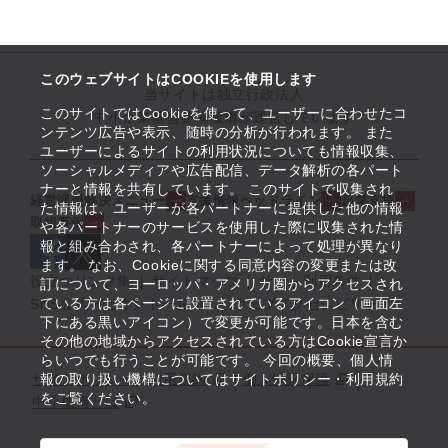
このウェブサイトはCOOKIEを使用します
当サイトは独立行政法人
このサイトではCookieを使って、ユーザーに合わせたコ
中小企業基盤整備機構が運営しています
ンテンツ広告や表示、随時の分析が行われます。 また
ユーザーによるサイトの利用状況についても情報収集、
ソーシャルメディアや広告配信、データ解析の各パート
ナーと情報を共有しています。 このサイトで収集され
経営課題解決メニュー
支援情報ヘッドライン
起業支援
た情報は、ユーザーが各パートナーに提供した他の情報
取組事例
や各パートナーのサービスを使用した際に収集された情
報と組み合わされ、各パートナーによって処理が異なり
ます。 なお、Cookieに関する同意内容の変更または改
役立つリンク集
サイトマップ
サイト利用条件
訂について、ヨーロッパ・アメリカ圏からアクセスされ
ている方は各ページに設置されているアイコン（画面左
SNS公式アカウント一覧
ウェブアクセシビリティ
下にある黒いアイコン）で変更が可能です。日本を含む
その他の地域からアクセスされている方はCookie宣言か
らいつでも行うことが可能です。 今回の概要、個人情
サイトポリシー・利用規約
報の取り扱い機構についてはサイトポリシー・利用規約
個人情報保護
をご覧ください。
中小機構とは