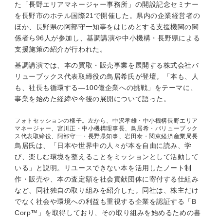
た「長野エリアマネージャー事務所」の開設記念セミナー
を長野市のホテル国際21で開催した。県内の企業経営者の
ほか、長野県の阿部守一知事をはじめとする支援機関の関
係者ら96人が参加し、基調講演や中小機構・長野県による
支援施策の紹介が行われた。
基調講演では、本の買取・販売事業を展開する株式会社バ
リューブックス代表取締役の鳥居希氏が登壇。「本も、人
も、社長も循環する—100億企業への挑戦」をテーマに、
事業を始めた経緯や今後の展開について語った。
フォトセッションの様子。左から、中沢孝雄・中小機構長野エリア
マネージャー、宮川正・中小機構理事長、鳥居希・バリューブック
ス代表取締役、阿部守一・長野県知事、岩田泰・関東経済産業局長
鳥居氏は、「日本や世界中の人々が本を自由に読み、学
び、楽しむ環境を整えることをミッションとして活動して
いる」と説明。リユースできない本を活用したノート制
作・販売や、本の査定額を社会貢献団体に寄付する仕組み
など、同社独自の取り組みを紹介した。同社は、株主だけ
でなく社会や環境への利益も重視する企業を認証する「B
Corp™」を取得しており、その取り組みを始めるための書