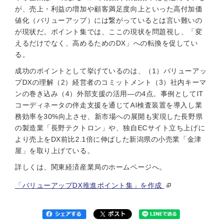
が、売上・利益の増加や顧客満足度向上といった高付加価
値化（バリューアップ）には繋がっているとは言い難いの
が現状だ。ポイント集では、ここの現状を問題視し、「変
えるだけでなく、高めるためのDX」への転換を促してい
る。
成功のポイントとして挙げているのは、（1）バリューアッ
プDXの理解（2）経営者のコミットメント（3）社内キーマ
ンの巻き込み（4）外部支援の活用—の4点。事例としてIT
コーディネータの伴走支援を通じてAI検査装置を導入し業
務効率を30%向上させ、新市場への展開も実現した長野県
の製造業「長野テクトロン」や、独自ECサイト立ち上げに
より売上をDX前比2.1倍に伸ばした新潟県の小売業「金津
屋」を取り上げている。
詳しくは、関東経済産業局のホームページへ。
「バリューアップDX推進ポイント集」を作成