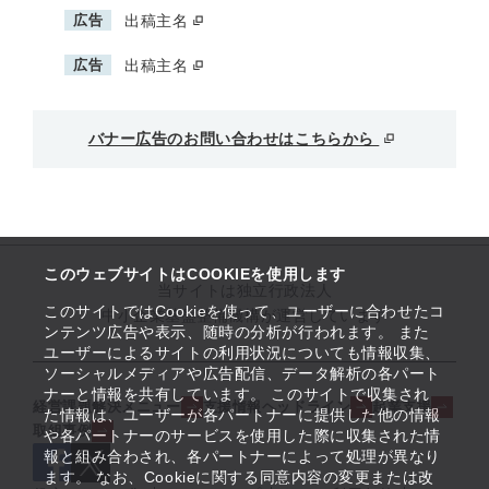
広告
出稿主名
広告
出稿主名
バナー広告のお問い合わせはこちらから
このウェブサイトはCOOKIEを使用します
当サイトは独立行政法人
このサイトではCookieを使って、ユーザーに合わせたコ
中小企業基盤整備機構が運営しています
ンテンツ広告や表示、随時の分析が行われます。 また
ユーザーによるサイトの利用状況についても情報収集、
ソーシャルメディアや広告配信、データ解析の各パート
ナーと情報を共有しています。 このサイトで収集され
経営課題解決メニュー
支援情報ヘッドライン
起業支援
た情報は、ユーザーが各パートナーに提供した他の情報
取組事例
や各パートナーのサービスを使用した際に収集された情
報と組み合わされ、各パートナーによって処理が異なり
ます。 なお、Cookieに関する同意内容の変更または改