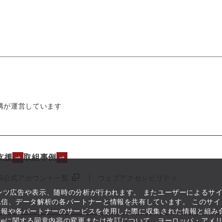
構が運営しています
支援
取組事例
NS公式アカウント一覧
ウェブアクセシビリティ
テンツ広告や表示、随時の分析が行われます。 またユーザーによるサ
信、データ解析の各パートナーと情報を共有しています。 このサイ
情報や各パートナーのサービスを使用した際に収集された情報と組み
kieに関する同意内容の変更または改訂について、ヨーロッパ・アメ