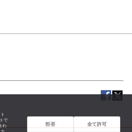
イト
トで
拒否
全て許可
合わ
リカ