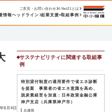
ご意見・お問い合わせ
J-Net21とは
援情報ヘッドライン
起業支援
取組事例
大
サステナビリティに関連する取組事
例
特別貸付制度の適用要件で省エネ診断
を提案 事業者の省エネ意識を高め、
脱炭素経営を加速：日本政策金融公庫
神戸支店（兵庫県神戸市）
6年6月4日
兵庫県