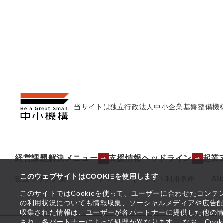
当サイトは独立行政法人
中小企業基盤整備機
経営課題解決メニュー
支援情報ヘッドライン
起業
このウェブサイトはCOOKIEを使用します
役立つリンク集
サイトマップ
サイト利用条件
S
このサイトではCookieを使って、ユーザーに合わせたコン
の利用状況についても情報収集、ソーシャルメディアや広告配
収集された情報は、ユーザーが各パートナーに提供した他の
され、各パートナーによって処理が異なります。 なお、Coo