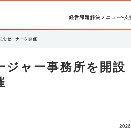
経営課題解決メニュー
支
記念セミナーを開催
ージャー事務所を開
催
202