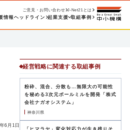
ご意見・お問い合わせ
J-Net21とは
援情報ヘッドライン
起業支援
取組事例
設
経営戦略に関連する取組事例
粉砕、混合、分散も…無限大の可能性
を秘める3次元ボールミルを開発「株式
会社ナガオシステム」
神奈川県
6年6月1日
「ヒマラヤ」変化対応力が生き残りそ