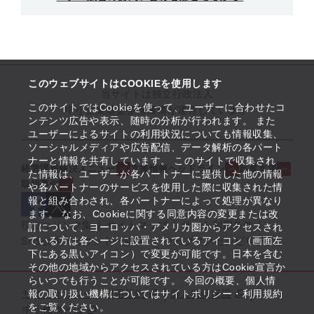
このウェブサイトはCOOKIEを使用します
当サイトは独立行政法人
このサイトではCookieを使って、ユーザーに合わせたコ
中小企業基盤整備機構が運営しています
ンテンツ広告や表示、随時の分析が行われます。 また
ユーザーによるサイトの利用状況についても情報収集、
ソーシャルメディアや広告配信、データ解析の各パート
ナーと情報を共有しています。 このサイトで収集され
経営課題解決メニュー
支援情報ヘッドライン
起業支援
た情報は、ユーザーが各パートナーに提供した他の情報
取組事例
や各パートナーのサービスを使用した際に収集された情
報と組み合わされ、各パートナーによって処理が異なり
ます。 なお、Cookieに関する同意内容の変更または改
役立つリンク集
サイトマップ
サイト利用条件
訂について、ヨーロッパ・アメリカ圏からアクセスされ
ている方は各ページに設置されているアイコン（画面左
SNS公式アカウント一覧
ウェブアクセシビリティ
下にある黒いアイコン）で変更が可能です。日本を含む
その他の地域からアクセスされている方はCookie宣言か
らいつでも行うことが可能です。 今回の概要、個人情
サイトポリシー・利用規約
報の取り扱い機構についてはサイトポリシー・利用規約
個人情報保護
をご覧ください。
中小機構とは