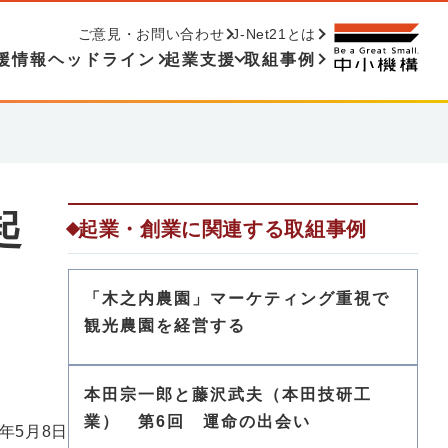
ご意見・お問い合わせ
J-Net21とは
援情報ヘッドライン
起業支援
取組事例
起
起業・創業に関連する取組事例
「木之内農園」マーケティング重視で
観光農園を経営する
本田宗一郎と藤沢武夫（本田技研工
業） 第6回 運命の出会い
6年5月8日