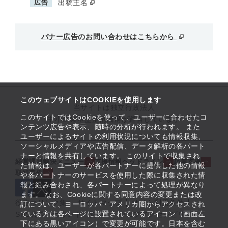
広告
出稿主名
バナー広告のお問い合わせはこちらから
このウェブサイトはCOOKIEを使用します
当サイトは独立行政法人
このサイトではCookieを使って、ユーザーに合わせたコ
中小企業基盤整備機構が運営しています
ンテンツ広告や表示、随時の分析が行われます。 また
ユーザーによるサイトの利用状況についても情報収集、
ソーシャルメディアや広告配信、データ解析の各パート
ナーと情報を共有しています。 このサイトで収集され
経営課題解決メニュー
支援情報ヘッドライン
起業支援
た情報は、ユーザーが各パートナーに提供した他の情報
取組事例
や各パートナーのサービスを使用した際に収集された情
報と組み合わされ、各パートナーによって処理が異なり
ます。 なお、Cookieに関する同意内容の変更または改
役立つリンク集
サイトマップ
サイト利用条件
訂について、ヨーロッパ・アメリカ圏からアクセスされ
ている方は各ページに設置されているアイコン（画面左
SNS公式アカウント一覧
ウェブアクセシビリティ
下にある黒いアイコン）で変更が可能です。日本を含む