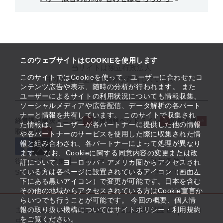
このウェブサイトはCOOKIEを使用します
当サイトは独立行政法人
このサイトではCookieを使って、ユーザーに合わせたコ
中小企業基盤整備機構が運営しています
ンテンツ広告や表示、随時の分析が行われます。 また
ユーザーによるサイトの利用状況についても情報収集、
ソーシャルメディアや広告配信、データ解析の各パート
ナーと情報を共有しています。 このサイトで収集され
経営課題解決メニュー
支援情報ヘッドライン
起業支援
た情報は、ユーザーが各パートナーに提供した他の情報
取組事例
や各パートナーのサービスを使用した際に収集された情
報と組み合わされ、各パートナーによって処理が異なり
ます。 なお、Cookieに関する同意内容の変更または改
役立つリンク集
サイトマップ
サイト利用条件
訂について、ヨーロッパ・アメリカ圏からアクセスされ
ている方は各ページに設置されているアイコン（画面左
SNS公式アカウント一覧
ウェブアクセシビリティ
下にある黒いアイコン）で変更が可能です。日本を含む
その他の地域からアクセスされている方はCookie宣言か
らいつでも行うことが可能です。 今回の概要、個人情
サイトポリシー・利用規約
報の取り扱い機構についてはサイトポリシー・利用規約
個人情報保護
をご覧ください。
中小機構とは