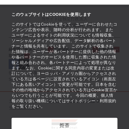
このウェブサイトはCOOKIEを使用します
当サイトは独立行政法人
このサイトではCookieを使って、ユーザーに合わせたコ
中小企業基盤整備機構が運営しています
ンテンツ広告や表示、随時の分析が行われます。 また
ユーザーによるサイトの利用状況についても情報収集、
ソーシャルメディアや広告配信、データ解析の各パート
ナーと情報を共有しています。 このサイトで収集され
経営課題解決メニュー
支援情報ヘッドライン
起業支援
た情報は、ユーザーが各パートナーに提供した他の情報
取組事例
や各パートナーのサービスを使用した際に収集された情
報と組み合わされ、各パートナーによって処理が異なり
ます。 なお、Cookieに関する同意内容の変更または改
役立つリンク集
サイトマップ
サイト利用条件
訂について、ヨーロッパ・アメリカ圏からアクセスされ
ている方は各ページに設置されているアイコン（画面左
SNS公式アカウント一覧
ウェブアクセシビリティ
下にある黒いアイコン）で変更が可能です。日本を含む
その他の地域からアクセスされている方はCookie宣言か
らいつでも行うことが可能です。 今回の概要、個人情
サイトポリシー・利用規約
報の取り扱い機構についてはサイトポリシー・利用規約
個人情報保護
をご覧ください。
中小機構とは
拒否