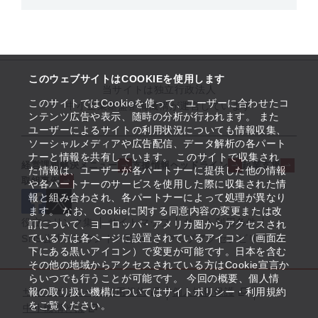
このウェブサイトはCOOKIEを使用します
当サイトは独立行政法人
このサイトではCookieを使って、ユーザーに合わせたコ
中小企業基盤整備機構が運営しています
ンテンツ広告や表示、随時の分析が行われます。 また
ユーザーによるサイトの利用状況についても情報収集、
ソーシャルメディアや広告配信、データ解析の各パート
ナーと情報を共有しています。 このサイトで収集され
経営課題解決メニュー
支援情報ヘッドライン
起業支援
た情報は、ユーザーが各パートナーに提供した他の情報
取組事例
や各パートナーのサービスを使用した際に収集された情
報と組み合わされ、各パートナーによって処理が異なり
ます。 なお、Cookieに関する同意内容の変更または改
役立つリンク集
サイトマップ
サイト利用条件
訂について、ヨーロッパ・アメリカ圏からアクセスされ
ている方は各ページに設置されているアイコン（画面左
SNS公式アカウント一覧
ウェブアクセシビリティ
下にある黒いアイコン）で変更が可能です。日本を含む
その他の地域からアクセスされている方はCookie宣言か
らいつでも行うことが可能です。 今回の概要、個人情
サイトポリシー・利用規約
報の取り扱い機構についてはサイトポリシー・利用規約
個人情報保護
をご覧ください。
中小機構とは