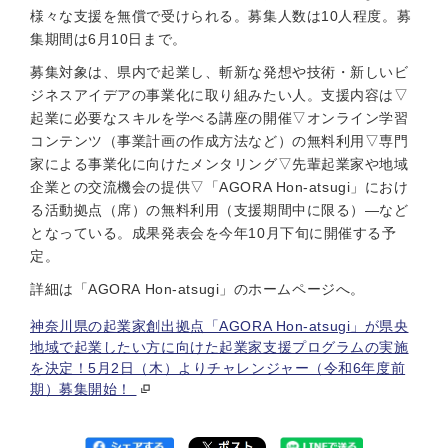
様々な支援を無償で受けられる。募集人数は10人程度。募
集期間は6月10日まで。
募集対象は、県内で起業し、斬新な発想や技術・新しいビ
ジネスアイデアの事業化に取り組みたい人。支援内容は▽
起業に必要なスキルを学べる講座の開催▽オンライン学習
コンテンツ（事業計画の作成方法など）の無料利用▽専門
家による事業化に向けたメンタリング▽先輩起業家や地域
企業との交流機会の提供▽「AGORA Hon-atsugi」におけ
る活動拠点（席）の無料利用（支援期間中に限る）—など
となっている。成果発表会を今年10月下旬に開催する予
定。
詳細は「AGORA Hon-atsugi」のホームページへ。
神奈川県の起業家創出拠点「AGORA Hon-atsugi」が県央
地域で起業したい方に向けた起業家支援プログラムの実施
を決定！5月2日（木）よりチャレンジャー（令和6年度前
期）募集開始！