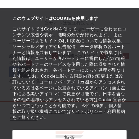
このウェブサイトはCOOKIEを使用します
当サイトは独立行政法人
このサイトではCookieを使って、ユーザーに合わせたコ
中小企業基盤整備機構が運営しています
ンテンツ広告や表示、随時の分析が行われます。 また
ユーザーによるサイトの利用状況についても情報収集、
ソーシャルメディアや広告配信、データ解析の各パート
ナーと情報を共有しています。 このサイトで収集され
経営課題解決メニュー
支援情報ヘッドライン
起業支援
た情報は、ユーザーが各パートナーに提供した他の情報
取組事例
や各パートナーのサービスを使用した際に収集された情
報と組み合わされ、各パートナーによって処理が異なり
ます。 なお、Cookieに関する同意内容の変更または改
役立つリンク集
サイトマップ
サイト利用条件
訂について、ヨーロッパ・アメリカ圏からアクセスされ
ている方は各ページに設置されているアイコン（画面左
SNS公式アカウント一覧
ウェブアクセシビリティ
下にある黒いアイコン）で変更が可能です。日本を含む
その他の地域からアクセスされている方はCookie宣言か
らいつでも行うことが可能です。 今回の概要、個人情
サイトポリシー・利用規約
報の取り扱い機構についてはサイトポリシー・利用規約
個人情報保護
をご覧ください。
中小機構とは
拒否