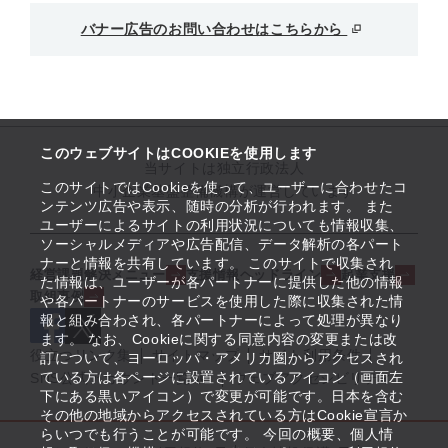
バナー広告のお問い合わせはこちらから
このウェブサイトはCOOKIEを使用します
当サイトは独立行政法人
このサイトではCookieを使って、ユーザーに合わせたコ
中小企業基盤整備機構が運営しています
ンテンツ広告や表示、随時の分析が行われます。 また
ユーザーによるサイトの利用状況についても情報収集、
ソーシャルメディアや広告配信、データ解析の各パート
ナーと情報を共有しています。 このサイトで収集され
経営課題解決メニュー
支援情報ヘッドライン
起業支援
た情報は、ユーザーが各パートナーに提供した他の情報
取組事例
や各パートナーのサービスを使用した際に収集された情
報と組み合わされ、各パートナーによって処理が異なり
ます。 なお、Cookieに関する同意内容の変更または改
役立つリンク集
サイトマップ
サイト利用条件
訂について、ヨーロッパ・アメリカ圏からアクセスされ
ている方は各ページに設置されているアイコン（画面左
SNS公式アカウント一覧
ウェブアクセシビリティ
下にある黒いアイコン）で変更が可能です。日本を含む
その他の地域からアクセスされている方はCookie宣言か
らいつでも行うことが可能です。 今回の概要、個人情